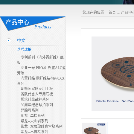
您现在的位置：
首页
→
产品中
产品中心
Products
中文
乒乓球拍
专利系列（内外置纤维）底
板
专业一号 PRO-01外置ALC蓝
芳碳
内置纤维 碳纤维结构970XX
系列
朝鲜国家队专用手板
省队代言人专用底板
烯轮纤维战神系列
30周年纪念球拍系列
邱贻可系列
紫龙--单桧系列
紫龙--火山岩系列
紫龙--双层玻纤真空烧系列
紫龙--木曾桧系列