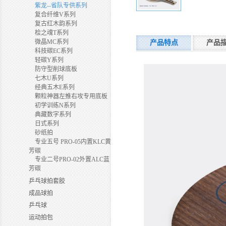
紫龙--省队专供系列
复合纤维V系列
复古红木韵系列
桧之魂T系列
微晶MC系列
产品特点
产品
科技碳EC系列
轻碳Y系列
防守型削球底板
七木U系列
经典五木E系列
颗粒神器左推右攻专用底板
初学训练N系列
典藏数字系列
日式系列
砂纸拍
专业五号 PRO-05内置KLC黄
芳碳
专业二号PRO-02外置ALC蓝
芳碳
乒乓球拍套胶
成品球拍
乒乓球
运动拍包