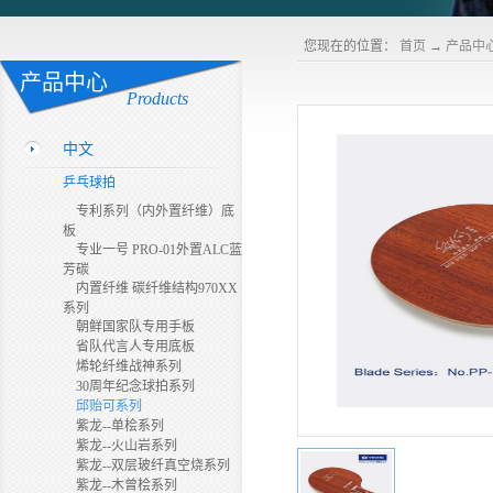
您现在的位置：
首页
→
产品中
产品中心
Products
中文
乒乓球拍
专利系列（内外置纤维）底
板
专业一号 PRO-01外置ALC蓝
芳碳
内置纤维 碳纤维结构970XX
系列
朝鲜国家队专用手板
省队代言人专用底板
烯轮纤维战神系列
30周年纪念球拍系列
邱贻可系列
紫龙--单桧系列
紫龙--火山岩系列
紫龙--双层玻纤真空烧系列
紫龙--木曾桧系列