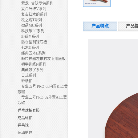
紫龙--省队专供系列
复合纤维V系列
复古红木韵系列
桧之魂T系列
微晶MC系列
产品特点
产品
科技碳EC系列
轻碳Y系列
防守型削球底板
七木U系列
经典五木E系列
颗粒神器左推右攻专用底板
初学训练N系列
典藏数字系列
日式系列
砂纸拍
专业五号 PRO-05内置KLC黄
芳碳
专业二号PRO-02外置ALC蓝
芳碳
乒乓球拍套胶
成品球拍
乒乓球
运动拍包