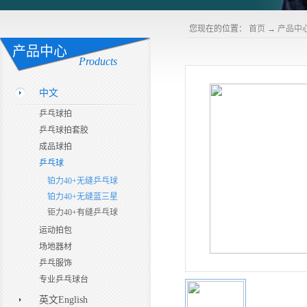
您现在的位置：
首页
→
产品中
产品中心
Products
中文
乒乓球拍
乒乓球拍套胶
成品球拍
乒乓球
铂力40+无缝乒乓球
铂力40+无缝蓝三星
钜力40+有缝乒乓球
运动拍包
场地器材
乒乓服饰
专业乒乓球台
英文English