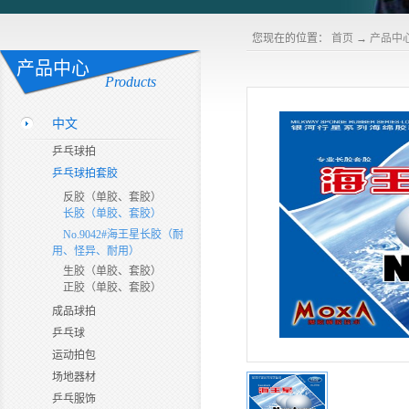
您现在的位置：
首页
→
产品中
产品中心
Products
中文
乒乓球拍
乒乓球拍套胶
反胶（单胶、套胶）
长胶（单胶、套胶）
No.9042#海王星长胶（耐
用、怪异、耐用）
生胶（单胶、套胶）
正胶（单胶、套胶）
成品球拍
乒乓球
运动拍包
场地器材
乒乓服饰