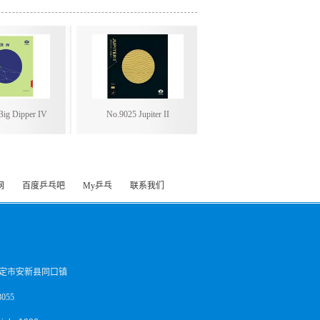
Big Dipper IV
No.9025 Jupiter II
网
百度乒乓吧
My乒乓
联系我们
定市安新县同口镇
055