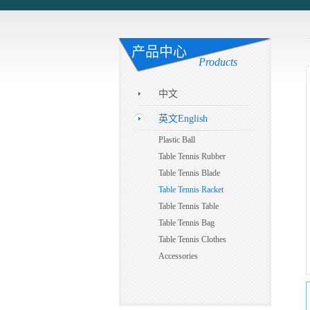
产品中心
Products
中文
英文English
Plastic Ball
Table Tennis Rubber
Table Tennis Blade
Table Tennis Racket
Table Tennis Table
Table Tennis Bag
Table Tennis Clothes
Accessories