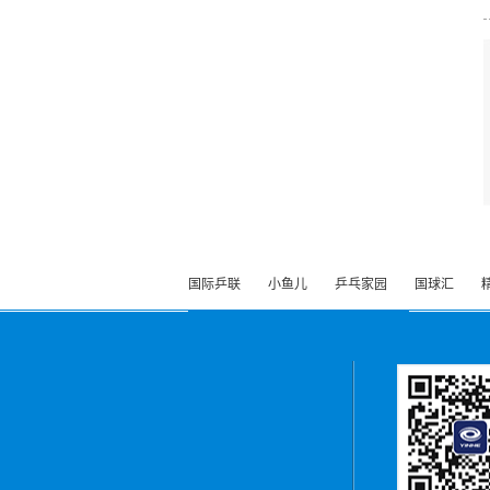
国际乒联
小鱼儿
乒乓家园
国球汇