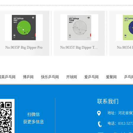
No.9035P Big Dipper Pro
No.9035T Big Dipper Tour
No.90354 
精英乒乓网
博乒网
快乐乒乓网
开球网
爱乒乓网
爱聚网
乒乓
联系我们
地址：河北省保
扫微信
获更多信息
电话：0312-5273