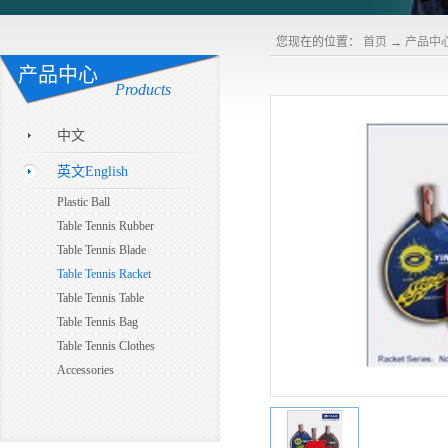
您现在的位置：
首页
→
产品中
产品中心
Products
中文
英文English
Plastic Ball
Table Tennis Rubber
Table Tennis Blade
Table Tennis Racket
Table Tennis Table
Table Tennis Bag
Table Tennis Clothes
Accessories