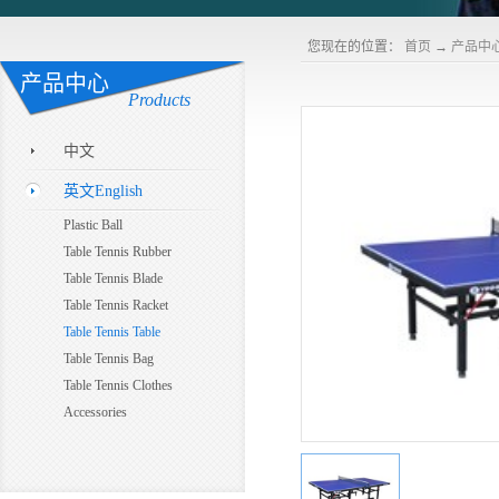
您现在的位置：
首页
→
产品中
产品中心
Products
中文
英文English
Plastic Ball
Table Tennis Rubber
Table Tennis Blade
Table Tennis Racket
Table Tennis Table
Table Tennis Bag
Table Tennis Clothes
Accessories