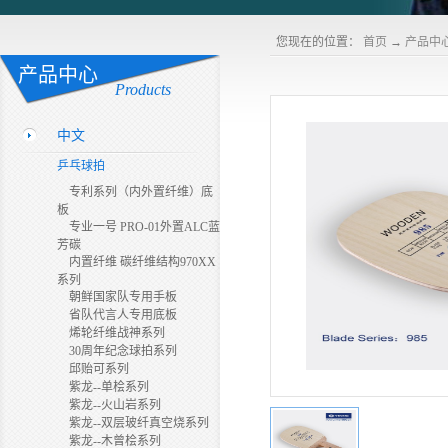
您现在的位置：
首页
→
产品中
产品中心
Products
中文
乒乓球拍
专利系列（内外置纤维）底
板
专业一号 PRO-01外置ALC蓝
芳碳
内置纤维 碳纤维结构970XX
系列
朝鲜国家队专用手板
省队代言人专用底板
烯轮纤维战神系列
30周年纪念球拍系列
邱贻可系列
紫龙--单桧系列
紫龙--火山岩系列
紫龙--双层玻纤真空烧系列
紫龙--木曾桧系列