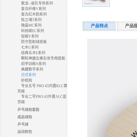
紫龙--省队专供系列
复合纤维V系列
复古红木韵系列
桧之魂T系列
微晶MC系列
产品特点
产品
科技碳EC系列
轻碳Y系列
防守型削球底板
七木U系列
经典五木E系列
颗粒神器左推右攻专用底板
初学训练N系列
典藏数字系列
日式系列
砂纸拍
专业五号 PRO-05内置KLC黄
芳碳
专业二号PRO-02外置ALC蓝
芳碳
乒乓球拍套胶
成品球拍
乒乓球
运动拍包