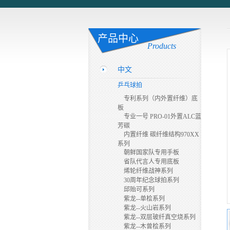
产品中心
Products
中文
乒乓球拍
专利系列（内外置纤维）底
板
专业一号 PRO-01外置ALC蓝
芳碳
内置纤维 碳纤维结构970XX
系列
朝鲜国家队专用手板
省队代言人专用底板
烯轮纤维战神系列
30周年纪念球拍系列
邱贻可系列
紫龙--单桧系列
紫龙--火山岩系列
紫龙--双层玻纤真空烧系列
紫龙--木曾桧系列