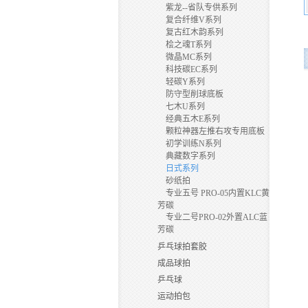
紫龙--省队专供系列
复合纤维V系列
复古红木韵系列
桧之魂T系列
微晶MC系列
科技碳EC系列
轻碳Y系列
防守型削球底板
七木U系列
经典五木E系列
颗粒神器左推右攻专用底板
初学训练N系列
典藏数字系列
日式系列
砂纸拍
专业五号 PRO-05内置KLC黄
芳碳
专业二号PRO-02外置ALC蓝
芳碳
乒乓球拍套胶
成品球拍
乒乓球
运动拍包