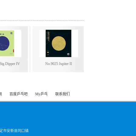
Big Dipper IV
No.9025 Jupiter II
网
百度乒乓吧
My乒乓
联系我们
定市安新县同口镇