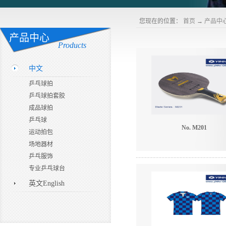
您现在的位置：
首页
→
产品中
产品中心
Products
中文
乒乓球拍
乒乓球拍套胶
成品球拍
乒乓球
No. M201
运动拍包
场地器材
乒乓服饰
专业乒乓球台
英文English