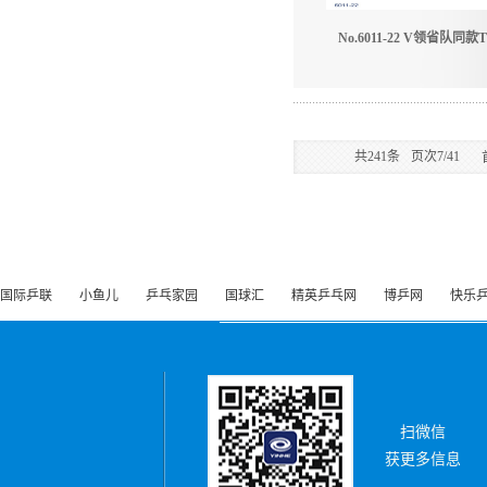
No.6011-22 V领省队同款
共
241
条
页次7/41
国际乒联
小鱼儿
乒乓家园
国球汇
精英乒乓网
博乒网
快乐
扫微信
获更多信息