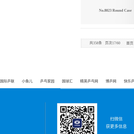
No.8023 Round Case
共
358
条
页次17/60
首页
国际乒联
小鱼儿
乒乓家园
国球汇
精英乒乓网
博乒网
快乐
扫微信
获更多信息