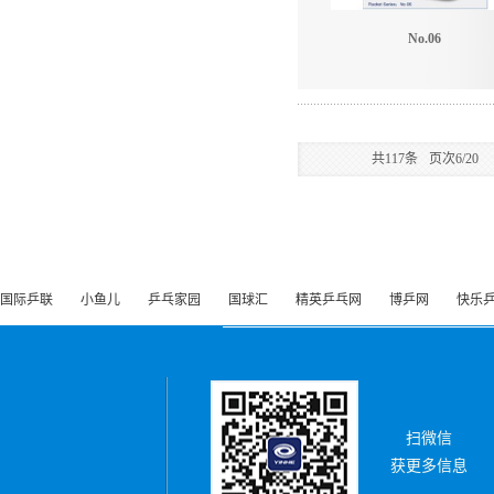
No.06
共
117
条
页次6/20
国际乒联
小鱼儿
乒乓家园
国球汇
精英乒乓网
博乒网
快乐
扫微信
获更多信息