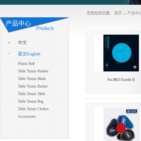
您现在的位置：
首页
→
产品中
产品中心
Products
中文
英文English
Plastic Ball
Table Tennis Rubber
Table Tennis Blade
No.9023 Earth II
Table Tennis Racket
Table Tennis Table
Table Tennis Bag
Table Tennis Clothes
Accessories