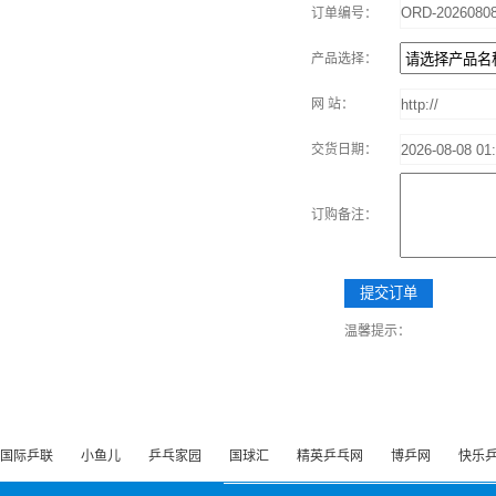
订单编号：
产品选择：
网 站：
交货日期：
订购备注：
温馨提示：
国际乒联
小鱼儿
乒乓家园
国球汇
精英乒乓网
博乒网
快乐