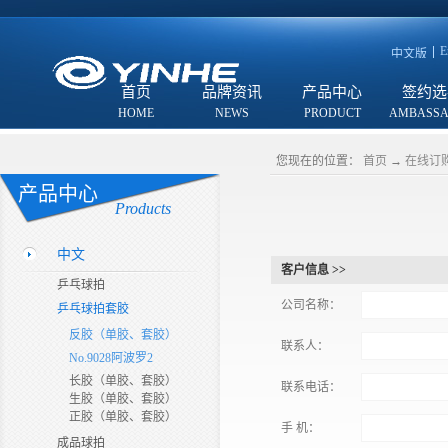
E
中文版
首页
品牌资讯
产品中心
签约选
您现在的位置：
首页
→
在线订
产品中心
Products
中文
客户信息 >>
乒乓球拍
公司名称：
乒乓球拍套胶
反胶（单胶、套胶）
联系人：
No.9028阿波罗2
长胶（单胶、套胶）
联系电话：
生胶（单胶、套胶）
正胶（单胶、套胶）
手 机：
成品球拍