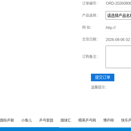
订单编号：
产品选择：
网 站：
交货日期：
订购备注：
温馨提示：
国际乒联
小鱼儿
乒乓家园
国球汇
精英乒乓网
博乒网
快乐