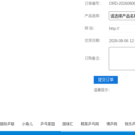
订单编号：
产品选择：
网 站：
交货日期：
订购备注：
温馨提示：
国际乒联
小鱼儿
乒乓家园
国球汇
精英乒乓网
博乒网
快乐