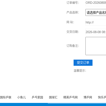
订单编号：
产品选择：
网 站：
交货日期：
订购备注：
温馨提示：
国际乒联
小鱼儿
乒乓家园
国球汇
精英乒乓网
博乒网
快乐