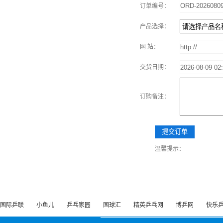
订单编号：
产品选择：
网 站：
交货日期：
订购备注：
温馨提示：
国际乒联
小鱼儿
乒乓家园
国球汇
精英乒乓网
博乒网
快乐