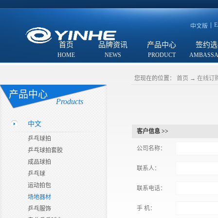
E
中文版
首页
品牌资讯
产品中心
签约选
您现在的位置：
首页
→
在线订
产品中心
Products
中文
客户信息 >>
乒乓球拍
公司名称：
乒乓球拍套胶
成品球拍
联系人：
乒乓球
运动拍包
联系电话：
场地器材
手 机：
乒乓服饰