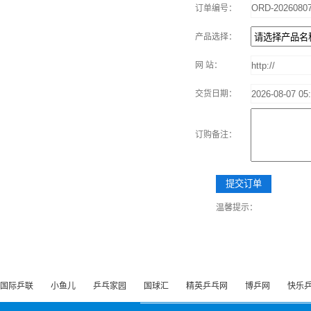
订单编号：
产品选择：
网 站：
交货日期：
订购备注：
温馨提示：
国际乒联
小鱼儿
乒乓家园
国球汇
精英乒乓网
博乒网
快乐