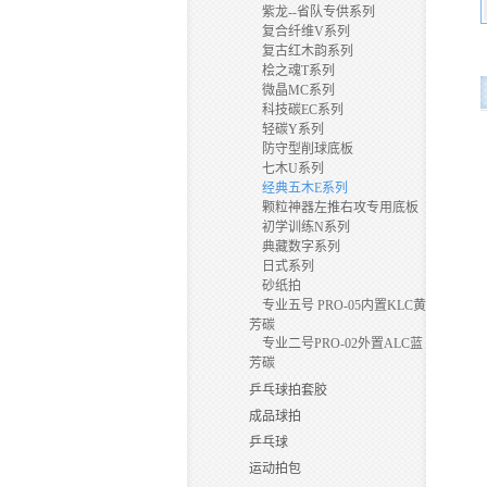
紫龙--省队专供系列
复合纤维V系列
复古红木韵系列
桧之魂T系列
微晶MC系列
科技碳EC系列
轻碳Y系列
防守型削球底板
七木U系列
经典五木E系列
颗粒神器左推右攻专用底板
初学训练N系列
典藏数字系列
日式系列
砂纸拍
专业五号 PRO-05内置KLC黄
芳碳
专业二号PRO-02外置ALC蓝
芳碳
乒乓球拍套胶
成品球拍
乒乓球
运动拍包