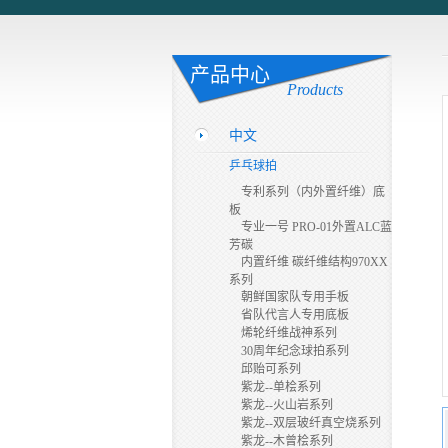
产品中心
Products
中文
乒乓球拍
专利系列（内外置纤维）底
板
专业一号 PRO-01外置ALC蓝
芳碳
内置纤维 碳纤维结构970XX
系列
朝鲜国家队专用手板
省队代言人专用底板
烯轮纤维战神系列
30周年纪念球拍系列
邱贻可系列
紫龙--单桧系列
紫龙--火山岩系列
紫龙--双层玻纤真空烧系列
紫龙--木曾桧系列