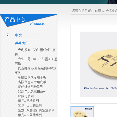
您现在的位置：
首页
→
产品中
产品中心
Products
中文
乒乓球拍
专利系列（内外置纤维）底
板
专业一号 PRO-01外置ALC蓝
芳碳
内置纤维 碳纤维结构970XX
系列
朝鲜国家队专用手板
省队代言人专用底板
烯轮纤维战神系列
30周年纪念球拍系列
邱贻可系列
紫龙--单桧系列
紫龙--火山岩系列
紫龙--双层玻纤真空烧系列
紫龙--木曾桧系列