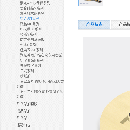
紫龙--省队专供系列
复合纤维V系列
复古红木韵系列
桧之魂T系列
微晶MC系列
产品特点
产品
科技碳EC系列
轻碳Y系列
防守型削球底板
七木U系列
经典五木E系列
颗粒神器左推右攻专用底板
初学训练N系列
典藏数字系列
日式系列
砂纸拍
专业五号 PRO-05内置KLC黄
芳碳
专业二号PRO-02外置ALC蓝
芳碳
乒乓球拍套胶
成品球拍
乒乓球
运动拍包