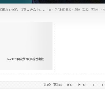
您现在的位置：
首页
→
产品中心
→
中文
>
乒乓球拍套胶
>
反胶（单胶、套胶）
>
N
No.9028阿波罗2反手涩性套胶
共
1
条
页次1/1
首页
上一页
1
下