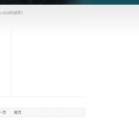
o.9028阿波罗2
一页
尾页