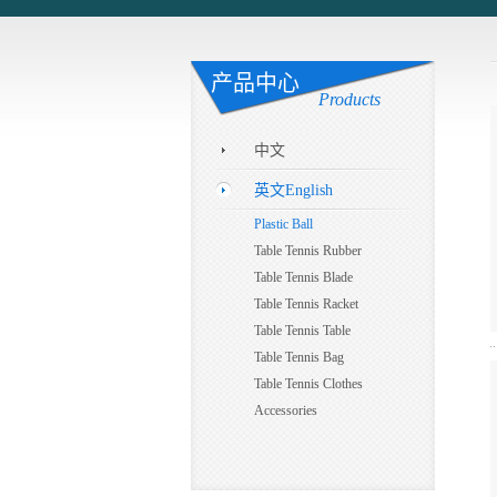
产品中心
Products
中文
英文English
Plastic Ball
Table Tennis Rubber
Table Tennis Blade
Table Tennis Racket
Table Tennis Table
Table Tennis Bag
Table Tennis Clothes
Accessories