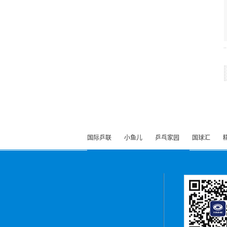
国际乒联
小鱼儿
乒乓家园
国球汇