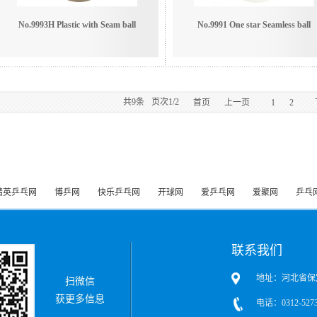
No.9993H Plastic with Seam ball
No.9991 One star Seamless ball
共
9
条
页次1/2
首页
上一页
1
2
精英乒乓网
博乒网
快乐乒乓网
开球网
爱乒乓网
爱聚网
乒乓
联系我们
地址：河北省保
扫微信
获更多信息
电话：0312-5273