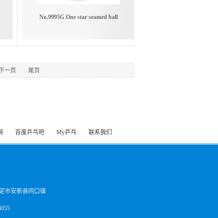
No.9995G One star seamed ball
下一页
尾页
网
百度乒乓吧
My乒乓
联系我们
定市安新县同口镇
055