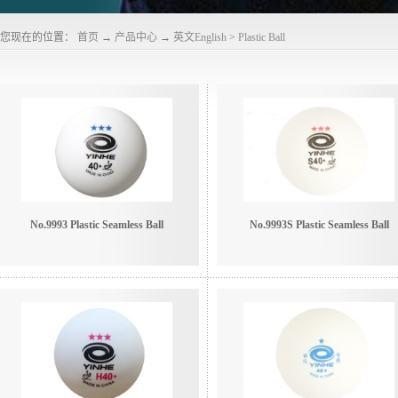
您现在的位置：
首页
→
产品中心
→
英文English
>
Plastic Ball
No.9993 Plastic Seamless Ball
No.9993S Plastic Seamless Ball