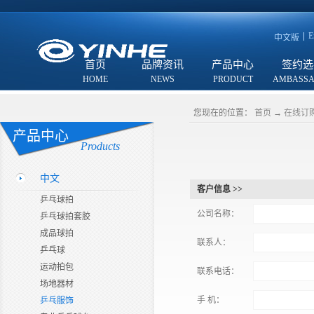
E
中文版
首页
品牌资讯
产品中心
签约选
您现在的位置：
首页
→
在线订
产品中心
Products
中文
客户信息 >>
乒乓球拍
公司名称：
乒乓球拍套胶
成品球拍
联系人：
乒乓球
运动拍包
联系电话：
场地器材
手 机：
乒乓服饰