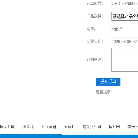
订单编号：
产品选择：
网 站：
交货日期：
订购备注：
温馨提示：
国际乒联
小鱼儿
乒乓家园
国球汇
精英乒乓网
博乒网
快乐