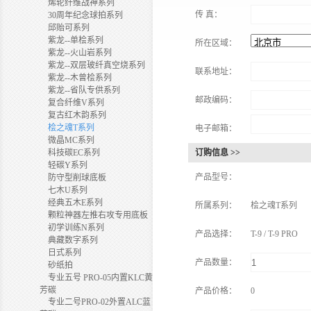
烯轮纤维战神系列
传 真：
30周年纪念球拍系列
邱贻可系列
紫龙--单桧系列
所在区域：
紫龙--火山岩系列
紫龙--双层玻纤真空烧系列
联系地址：
紫龙--木曾桧系列
紫龙--省队专供系列
邮政编码：
复合纤维V系列
复古红木韵系列
桧之魂T系列
电子邮箱：
微晶MC系列
科技碳EC系列
订购信息 >>
轻碳Y系列
产品型号：
防守型削球底板
七木U系列
经典五木E系列
所属系列：
桧之魂T系列
颗粒神器左推右攻专用底板
初学训练N系列
产品选择：
T-9 / T-9 PRO
典藏数字系列
日式系列
产品数量：
砂纸拍
专业五号 PRO-05内置KLC黄
芳碳
产品价格：
0
专业二号PRO-02外置ALC蓝