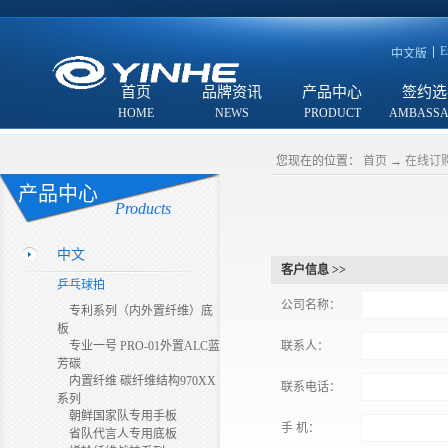
E
中文版
首页
品牌资讯
产品中心
签约选
您现在的位置：
首页
→
在线订
产品中心
Products
中文
客户信息 >>
乒乓球拍
公司名称：
专利系列（内外置纤维）底
板
专业一号 PRO-01外置ALC蓝
联系人：
芳碳
内置纤维 碳纤维结构970XX
联系电话：
系列
朝鲜国家队专用手板
手 机：
省队代言人专用底板