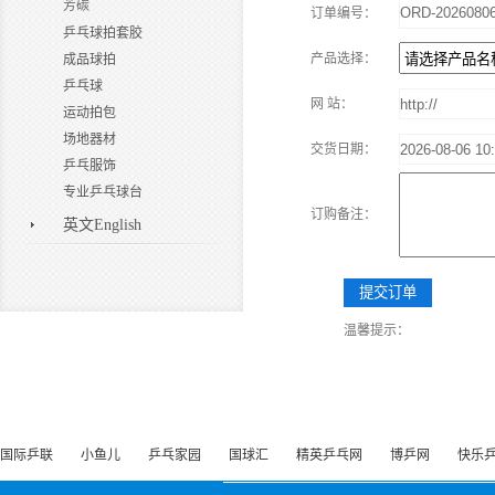
芳碳
订单编号：
乒乓球拍套胶
产品选择：
成品球拍
乒乓球
网 站：
运动拍包
场地器材
交货日期：
乒乓服饰
专业乒乓球台
订购备注：
英文English
温馨提示：
国际乒联
小鱼儿
乒乓家园
国球汇
精英乒乓网
博乒网
快乐