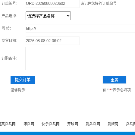
订单编号：
请记住您好的订单编号
产品选择：
网 站：
交货日期：
订购备注：
温馨提示：
有 “
*
“表示必填项
精英乒乓网
博乒网
快乐乒乓网
开球网
爱乒乓网
爱聚网
乒乓