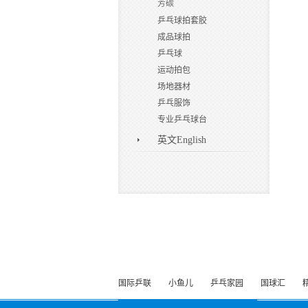
芳碳
乒乓球拍套胶
成品球拍
乒乓球
运动拍包
场地器材
乒乓服饰
专业乒乓球台
英文English
国际乒联
小鱼儿
乒乓家园
国球汇