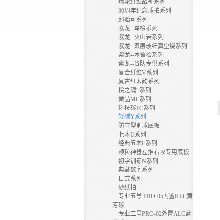
烯轮纤维战神系列
30周年纪念球拍系列
邱贻可系列
紫龙--单桧系列
紫龙--火山岩系列
紫龙--双层玻纤真空烧系列
紫龙--木曾桧系列
紫龙--省队专供系列
复合纤维V系列
复古红木韵系列
桧之魂T系列
微晶MC系列
科技碳EC系列
轻碳Y系列
防守型削球底板
七木U系列
经典五木E系列
颗粒神器左推右攻专用底板
初学训练N系列
典藏数字系列
日式系列
砂纸拍
专业五号 PRO-05内置KLC黄
芳碳
专业二号PRO-02外置ALC蓝