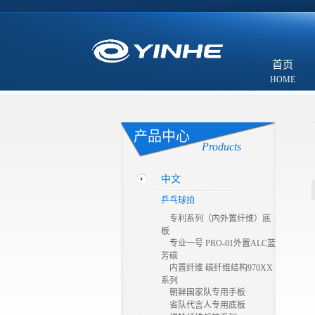
首页
产品中心
Products
中文
乒乓球拍
专利系列（内外置纤维）底
板
专业一号 PRO-01外置ALC蓝
芳碳
内置纤维 碳纤维结构970XX
系列
朝鲜国家队专用手板
省队代言人专用底板