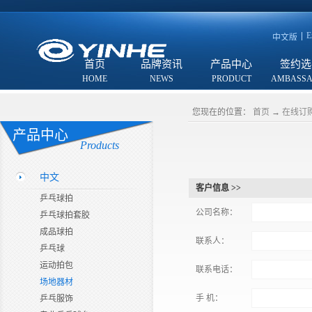
E
中文版
首页
品牌资讯
产品中心
签约选
您现在的位置：
首页
→
在线订
产品中心
Products
中文
客户信息 >>
乒乓球拍
公司名称：
乒乓球拍套胶
成品球拍
联系人：
乒乓球
运动拍包
联系电话：
场地器材
手 机：
乒乓服饰